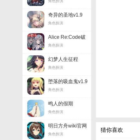
角色扮演
奇异的圣地v1.9
角色扮演
Alice Re:Code破
解版v1.9
角色扮演
幻梦人生征程
v1.9.0
角色扮演
堕落的吸血鬼v1.9
角色扮演
鸣人的假期
3.0v3.9
角色扮演
明日方舟wiki官网
猜你喜欢
v1.9.11
角色扮演