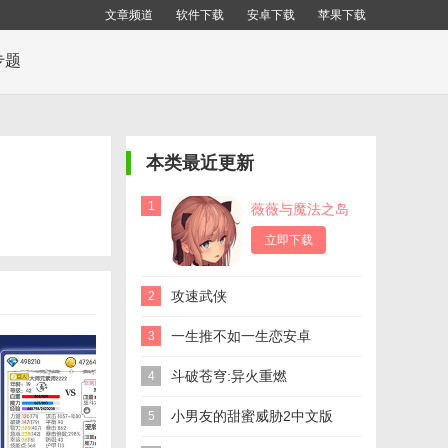
文章频道
软件下载
安卓下载
苹果下载
专题
本类最近更新
1
薇薇与魔法之岛
手游官方版
立即下载
攻速武侠
2
一生推不如一生恋安卓
3
斗破苍穹:异火重燃
4
小男友的甜蜜威胁2中文版
5