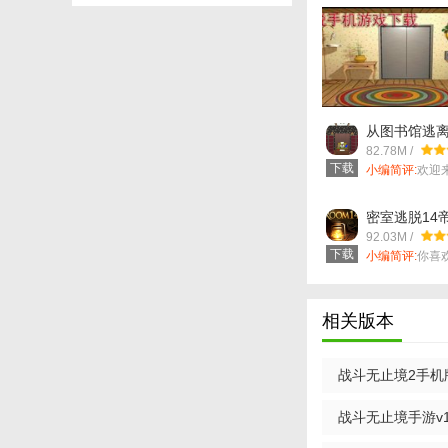
【战斗无止境用
1. 创建角色：玩
从图书馆逃
2. 探索冒险：在
(Wonder Ro
82.78M /
方正式版
3. 战斗对决：与
下载
小编简评:
欢迎
WonderRoom,..
【战斗无止境特
密室逃脱14
版(解谜逃脱) 
92.03M /
1. 多样化的职业
方版
下载
小编简评:
你喜
吗？真相只有一.
2. 深度角色养成
3. 丰富多样的游
相关版本
【战斗无止境技
战斗无止境2手机版
1. 合理分配技能
卓版
2. 灵活运用战术
战斗无止境手游v1