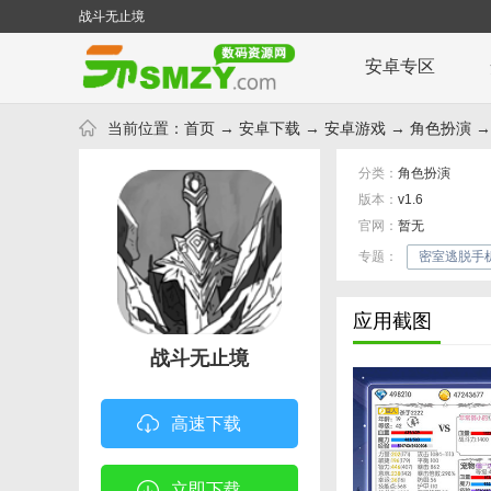
战斗无止境
安卓专区
当前位置：
首页
→
安卓下载
→
安卓游戏
→
角色扮演
→
分类：
角色扮演
版本：
v1.6
官网：
暂无
专题：
密室逃脱手
应用截图
战斗无止境
高速下载
立即下载