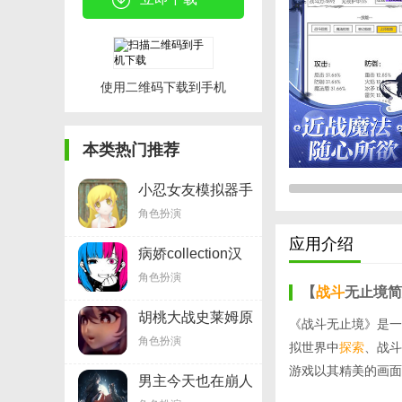
使用二维码下载到手机
本类热门推荐
小忍女友模拟器手
游v1.3
角色扮演
应用介绍
病娇collection汉
化版v1.3
角色扮演
【
战斗
无止境简
胡桃大战史莱姆原
《战斗无止境》是一
版v1.60.00
角色扮演
拟世界中
探索
、战斗
游戏以其精美的画面
男主今天也在崩人
设v1.9