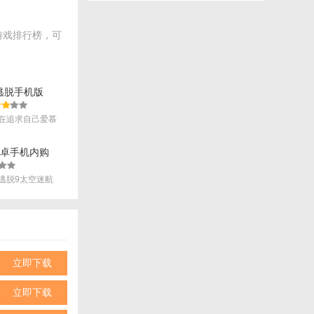
游戏排行榜，可
逃脱手机版
和装备。
m) v1.9 安卓版
在追求自己爱慕
.
安卓手机内购
9太空迷航)
式。
美版
逃脱9太空迷航
.
家挑战。
立即下载
。
立即下载