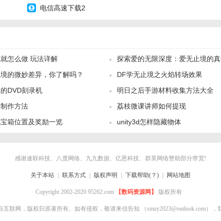
电信高速下载2
就怎么做 玩法详解
探索爱的无限深度：爱无止境的真
止境的微妙差异，你了解吗？
DF学无止境之火焰转场效果
的DVD刻录机
明日之后手游材料收集方法大全
具制作方法
荔枝微课讲师如何提现
地宝箱位置及奖励一览
unity3d怎样隐藏物体
感谢速联科技、八度网络、九九数据、亿恩科技、群英网络赞助部分带宽!
关于本站
|
联系方式
|
版权声明
|
下载帮助(？)
|
网站地图
Copyright 2002-2020 95262.com
【数码资源网】
版权所有
自互联网，版权归原著所有。如有侵权，敬请来信告知
（smzy2023@outlook.co