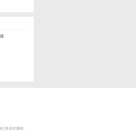
谛
m），我们将及时撤销。