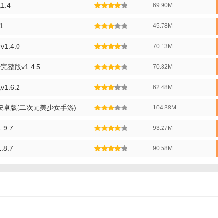
入公会可以获得更多的资源和支持，还可以参与公会战等集体活动。
.4
69.90M
评】
1
45.78M
深度的游戏玩法、丰富的游戏内容和精美的画面赢得了众多玩家的喜爱。
.4.0
70.13M
还通过多样的职业选择和角色养成系统为玩家带来了高度的自由度和可玩
还是喜欢PvE探索的玩家，都能在这款游戏中找到属于自己的乐趣。
整版v1.4.5
70.82M
.6.2
62.48M
安卓版(二次元美少女手游)
104.38M
9.7
93.27M
8.7
90.58M