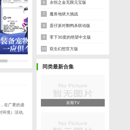
永恒之金无限元宝版
6
魔兽地狱大挑战
7
蛋仔派对鹅鸭杀联动版
8
零下30度的绝望中文版
9
双生幻想官方版
10
同类最新合集
奈斯TV
，在广袤的虚
对环境）活动。