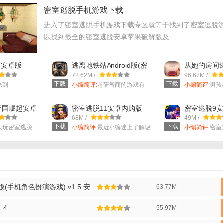
密室逃脱手机游戏下载
进入了密室逃脱手机游戏下载专区就等于找到了密室逃脱
法】
以找到最全的密室逃脱安卓苹果破解版及...
家首先需要选择一个初始职业和性别，然后创建自己的角色。
离安卓版
逃离地铁站Android版(密
从她的房间
游戏中，玩家可以自由探索各种地图，完成各种任务和挑战，以获取经验值
om) v1.7 官
室逃脱游戏) v1.7 安卓官
(Girls roo
72.62M /
96.67M /
方版
其他玩家进行实时的战斗对决，使用不同的技能和策略来战胜对手。
下载
下载
来到
小编简评:
考研智商的游戏有
小编简评:
男孩
.
吗？有啊！玩密...
的女孩子的时..
色】
帝国崛起安卓
密室逃脱11安卓内购版
密室逃脱9
v1.7 手机官
(逃出神秘金字塔) 完美版
版(密室逃脱
68M /
49M /
选择：游戏提供了多种职业供玩家选择，每个职业都有独特的技能和战斗方
Android完
下载
下载
欢玩密室逃脱
小编简评:
最近小编迷上了解谜
小编简评:
密室
..
游戏，这里小...
的难度还是很..
：玩家可以通过升级、装备强化、技能学习等方式提升角色的实力。
戏内容：除了主线任务外，还有大量的支线任务、副本、PvP竞技场等供玩
巧】
(手机角色扮演游戏) v1.5 安
63.77M
点：在升级时，要合理分配技能点，根据自己的职业和战斗风格来选择技能
：在战斗中，要灵活运用各种战术和策略，如控制技能、打断技能等。
.4
55.97M