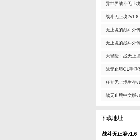
3. 加入公会：加
异世界战斗无止境1
【战斗无止境点
战斗无止境2v1.8.
《战斗无止境》以其
无止境的战斗外传v1
了刺激的战斗体验，
欢PvP对战的玩家
无止境的战斗外传完
大冒险：战无止境v1
战无止境OL手游
v1.5.24 免费九游版
狂奔无止境生存v1.
战无止境中文版v1.
下载地址
战斗无止境v1.6