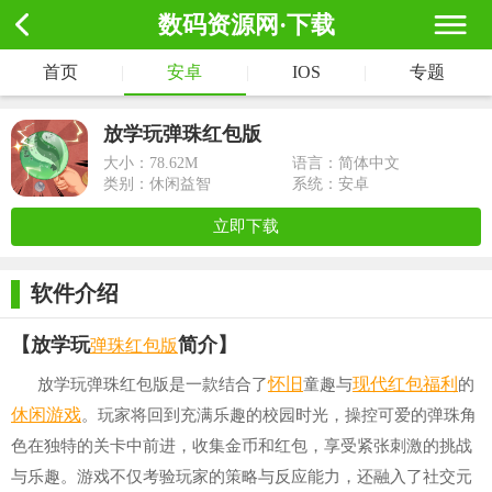
数码资源网·下载
首页
|
安卓
|
IOS
|
专题
放学玩弹珠红包版
大小：
78.62M
语言：简体中文
类别：休闲益智
系统：安卓
立即下载
软件介绍
弹珠
红包版
【放学玩
简介】
怀旧
现代
红包
福利
放学玩弹珠红包版是一款结合了
童趣与
的
休闲游戏
。玩家将回到充满乐趣的校园时光，操控可爱的弹珠角
色在独特的关卡中前进，收集金币和红包，享受紧张刺激的挑战
与乐趣。游戏不仅考验玩家的策略与反应能力，还融入了社交元