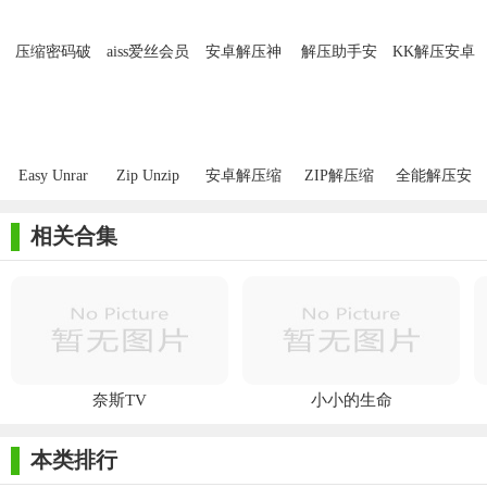
压缩密码破
aiss爱丝会员
安卓解压神
解压助手安
KK解压安卓
译大师
解压码安卓
器RAR去广
卓版
版
版
告版
Easy Unrar
Zip Unzip
安卓解压缩
ZIP解压缩
全能解压安
Lite for
包工具
安卓版
卓版
android
相关合集
奈斯TV
小小的生命
本类排行