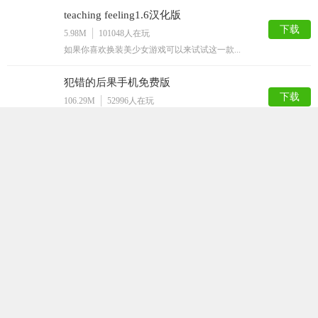
teaching feeling1.6汉化版
下载
5.98M
101048
人在玩
如果你喜欢换装美少女游戏可以来试试这一款...
犯错的后果手机免费版
下载
106.29M
52996
人在玩
犯错的后果手机免费版是一款宅男们都非常喜...
迷失的生命最新版
下载
92.94M
36464
人在玩
迷失的生命是一款采用了黑白风格的闯关游戏...
打屁股游戏
下载
50.52M
35633
人在玩
打屁股游戏是一款以打屁股为游戏题材的休闲...
星球模拟器汉化版
下载
154.21M
32928
人在玩