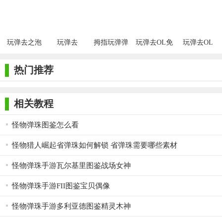
放学玩弹珠红包版不仅是一款能够唤醒童年记忆的游戏，更
购版
是一个充满乐趣和惊喜的红包福利平台。无论是想回忆校园时光
的玩家，还是喜欢挑战和竞技的玩家，都能在这款游戏中找到属
玩弹去之泡
玩弹去
拇指玩弹弹
玩弹去OL免
玩弹去OL
于自己的乐趣。快来加入我们，一起享受放学后的欢乐时光吧！
泡堂安卓版
岛2
费版
热门推荐
相关教程
怪物弹珠图鉴怎么看
怪物猎人崛起省弹珠如何解锁 省弹珠需要哪些素材
怪物弹珠手游瓦尔基里图鉴战场女神
怪物弹珠手游FII图鉴宝贝偶像
怪物弹珠手游多利亚德图鉴精灵木神