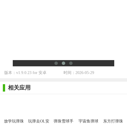
具或角色的特殊技能来帮助过关或获得额外分数。
5. 分享与竞技：完成关卡后，玩家可以将自己的成绩分享到
社交平台或与好友进行对战，展示自己的实力和技巧。
【放学玩弹珠红包版技巧】
1. 观察和预判：在游戏中要时刻注意障碍物的位置和移动轨
迹，提前做好预判和反应。
2. 合理使用技能：在关键时刻使用角色的特殊技能可以事半
版本：v1.9.0.23 for 安卓
时间：2026-05-29
功倍，但也要注意技能的使用时机和冷却时间。
3. 团队合作：在组队挑战中，与队友保持良好沟通，共同制
相关应用
定策略，相互配合，提高通关成功率。
4. 持续参与活动：游戏中会定期举办各种活动，参与活动不
仅可以获得丰厚的奖励，还能增加游戏的乐趣和参与感。
【放学玩弹珠红包版推荐】
放学玩弹珠
玩弹去OL安
弹珠雪球手
宇宙鱼弹球
东方打弹珠
游戏
卓版
游Android版
安卓无限内
手游